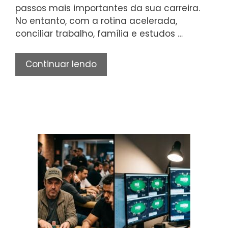
passos mais importantes da sua carreira.
No entanto, com a rotina acelerada,
conciliar trabalho, família e estudos …
Qual
Continuar lendo
o
Melhor
Curso
Superior
para
Fazer
EAD
em
2026?