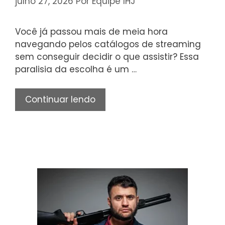
julho 27, 2026
Por
Equipe IHJ
Você já passou mais de meia hora
navegando pelos catálogos de streaming
sem conseguir decidir o que assistir? Essa
paralisia da escolha é um …
Assistir
Continuar lendo
Filme
Online:
15
Produções
Aclamadas
Pela
Crítica
Disponíveis
Agora