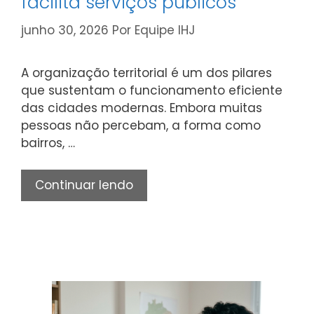
facilita serviços públicos
junho 30, 2026
Por
Equipe IHJ
A organização territorial é um dos pilares
que sustentam o funcionamento eficiente
das cidades modernas. Embora muitas
pessoas não percebam, a forma como
bairros, …
Como
Continuar lendo
a
organização
de
cidades,
bairros
e
endereços