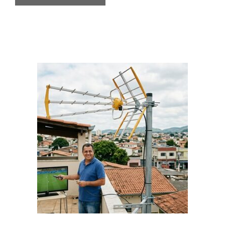
Diferenças
Entre
Jogar
Poker
Ao
Vivo
e
Online