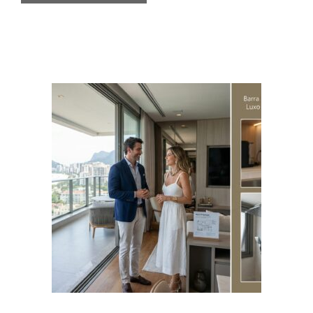
Compactas
E
Novos
Hábitos
De
Moradia
Premium
Em
Ipanema