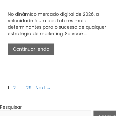
No dinâmico mercado digital de 2026, a
velocidade é um dos fatores mais
determinantes para o sucesso de qualquer
estratégia de marketing. Se você …
Onde
Continuar lendo
comprar
seguidores:
sites
confiáveis
para
Page
Page
Page
1
2
…
29
Next
→
crescer
seu
perfil
Pesquisar
agora