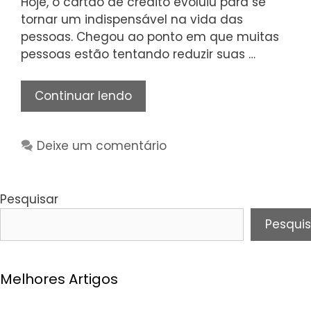
Hoje, o cartão de crédito evoluiu para se
tornar um indispensável na vida das
pessoas. Chegou ao ponto em que muitas
pessoas estão tentando reduzir suas …
Benefícios
Continuar lendo
de
levar
Deixe um comentário
um
cartão
de
Pesquisar
crédito
Pesquis
Melhores Artigos