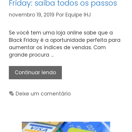
Friday: saiba todos os passos
novembro 19, 2019
Por
Equipe IHJ
Se você tem uma loja online sabe que a
Black Friday é a oportunidade perfeita para
aumentar os índices de vendas. Com
grande procura …
Site
Continuar lendo
preparado
para
Deixe um comentário
a
Black
Friday:
saiba
todos
os