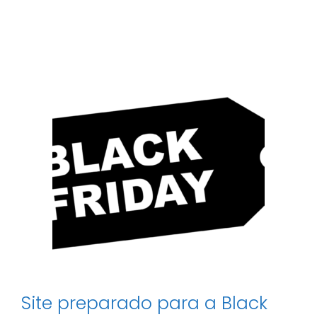
do
uso
do
carpete
Site preparado para a Black