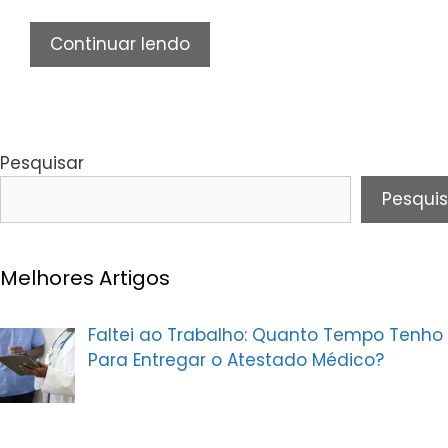
Extrato
Continuar lendo
de
pagamento
do
INSS:
Pesquisar
Consulta
e
Pesquis
retirada
Melhores Artigos
Faltei ao Trabalho: Quanto Tempo Tenho
Para Entregar o Atestado Médico?