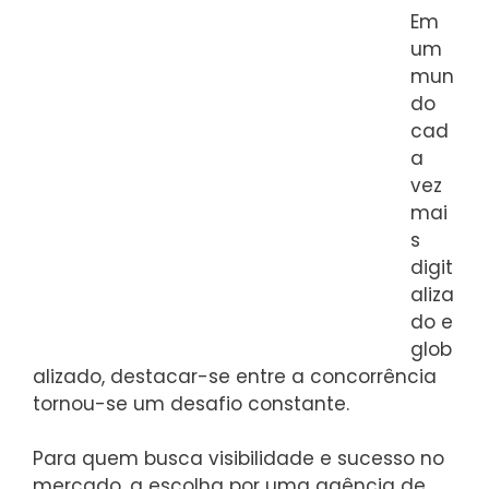
Em
um
mun
do
cad
a
vez
mai
s
digit
aliza
do e
glob
alizado, destacar-se entre a concorrência
tornou-se um desafio constante.
Para quem busca visibilidade e sucesso no
mercado, a escolha por uma agência de