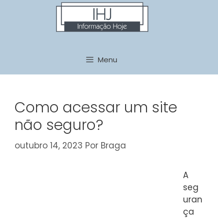
Pular
para
o
conteúdo
Menu
Como acessar um site
não seguro?
outubro 14, 2023
Por
Braga
A
seg
uran
ça