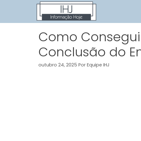
Pular
para
o
conteúdo
Como Conseguir
Conclusão do E
outubro 24, 2025
Por
Equipe IHJ