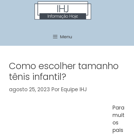
Pular
para
o
conteúdo
Menu
Como escolher tamanho
tênis infantil?
agosto 25, 2023
Por
Equipe IHJ
Para
muit
os
pais