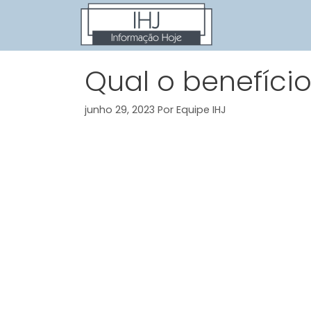
Pular
para
o
conteúdo
Qual o benefíci
junho 29, 2023
Por
Equipe IHJ