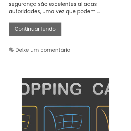
segurança são excelentes aliadas
autoridades, uma vez que podem …
Câmeras
Continuar lendo
são
um
Deixe um comentário
dos
principais
equipamentos
para
segurança