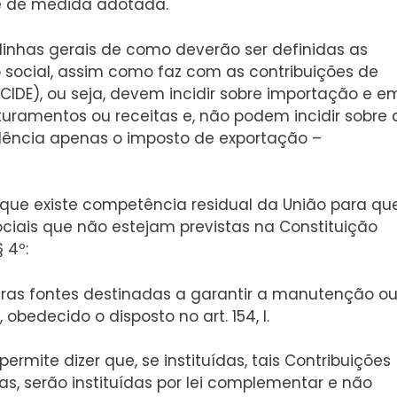
de de medida adotada.
 linhas gerais de como deverão ser definidas as
o social, assim como faz com as contribuições de
IDE), ou seja, devem incidir sobre importação e e
turamentos ou receitas e, não podem incidir sobre 
dência apenas o imposto de exportação –
 que existe competência residual da União para qu
sociais que não estejam previstas na Constituição
 4º:
 outras fontes destinadas a garantir a manutenção o
obedecido o disposto no art. 154, I.
s permite dizer que, se instituídas, tais Contribuições
s, serão instituídas por lei complementar e não